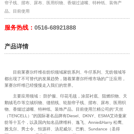
帘子线、揩布、尿布、医用织物、香烟过滤嘴、特种纸、装饰产
品。目前使用
服务热线：
0516-68921888
产品详情
目前莱赛尔纤维在纺织领域家纺系列、牛仔系列、无纺领域等
都出现了不可替代的发展趋势，随着莱赛尔纤维市场的广泛应用，
莱赛尔纤维已经慢慢走入我们的世界。
主要应用领域： 防护服、印花毛毯，涂层衬底、阻燃织物、天
鹅绒毛巾等立绒织物、缝纫线、轮胎帘子线、揩布、尿布、医用织
物、香烟过滤嘴、特种纸、装饰产品。目前使用兰精公司的“天丝
（TENCELL）”的国际著名品牌有Diesel、DKNY、ESMA艾诗曼家
纺等十五个，以及国内知名品牌维科、逸飞、Annie&Harry 松鹰、
雅戈尔、男士令、恒源祥、汤尼威尔、巴豹、Sundance（圣得